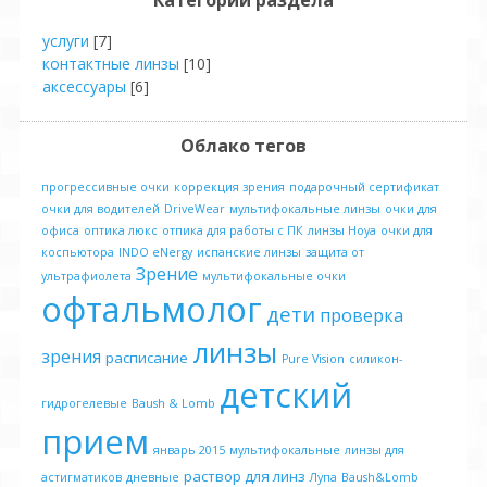
Категории раздела
услуги
[7]
контактные линзы
[10]
аксессуары
[6]
Облако тегов
прогрессивные очки
коррекция зрения
подарочный сертификат
очки для водителей
DriveWear
мультифокальные линзы
очки для
офиса
оптика люкс
отпика для работы с ПК
линзы Hoya
очки для
коспьютора
INDO eNergy
испанские линзы
защита от
Зрение
ультрафиолета
мультифокальные очки
офтальмолог
дети
проверка
линзы
зрения
расписание
Pure Vision
силикон-
детский
гидрогелевые
Baush & Lomb
прием
январь 2015
мультифокальные
линзы для
раствор для линз
астигматиков
дневные
Лупа
Baush&Lomb