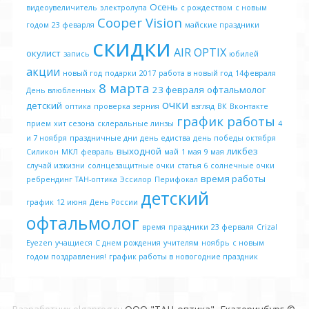
Осень
видеоувеличитель
электролупа
с рождеством
с новым
Cooper Vision
годом
23 феварля
майские праздники
скидки
AIR OPTIX
окулист
запись
юбилей
акции
новый год
подарки
2017
работа в новый год
14февраля
8 марта
23 февраля
офтальмолог
День влюбленных
очки
детский
оптика
проверка зерния
взгляд
ВК
Вконтакте
график работы
прием
хит сезона
склеральные линзы
4
и 7 ноября
праздничные дни
день едиства
день победы октября
выходной
ликбез
Силикон
МКЛ
февраль
май
1 мая
9 мая
случай изжизни
солнцезащитные очки
статья 6
солнечные очки
время работы
ребрендинг
ТАН-оптика
Эссилор
Перифокал
детский
график
12 июня
День России
офтальмолог
время
праздники
23 ферваля
Crizal
Eyezen
учащиеся
С днем рождения
учителям
ноябрь
с новым
годом поздравления!
график работы в новогодние праздник