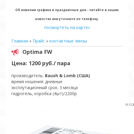
Об измении графика в праздничные дни - читайте в наших
новостях или уточните по телефону.
посмортеть на карте»
Главная
»
Прайс
»
контактные линзы
Optima FW
Цена: 1200 руб./ пара
производитель:
Baush & Lomb (США)
время ношения: дневные
эксплутационный срок: 3 месяца
гидрогель, коробка (4шт)/2200р
16.12.2