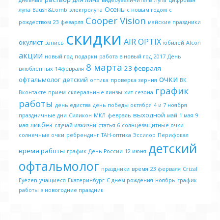
дневные
видеоувеличитель
Лупа
цифровая
Осень
лупа
Baush&Lomb
электролупа
с новым годом
с
Cooper Vision
рождеством
23 феварля
майские праздники
скидки
AIR OPTIX
окулист
запись
юбилей
Alcon
акции
новый год
подарки
работа в новый год
2017
День
8 марта
23 февраля
влюбленных
14февраля
очки
офтальмолог детский
оптика
проверка зерния
ВК
график
Вконтакте
прием
склеральные линзы
хит сезона
работы
день едиства
день победы октября
4 и 7 ноября
выходной
праздничные дни
Силикон
МКЛ
февраль
май
1 мая
9
ликбез
мая
случай изжизни
статья 6
солнцезащитные очки
солнечные очки
ребрендинг
ТАН-оптика
Эссилор
Перифокал
детский
время работы
график
День России
12 июня
офтальмолог
праздники
время
23 ферваля
Crizal
Eyezen
учащиеся
Екатеринбург
С днем рождения
ноябрь
график
работы в новогодние праздник