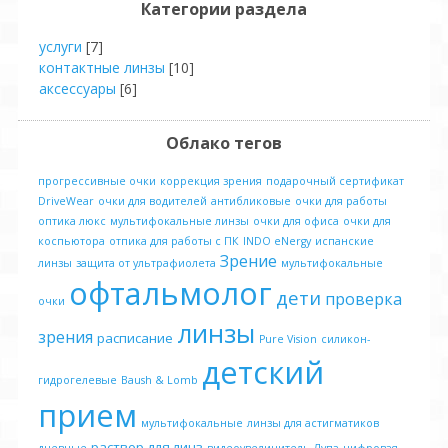
Категории раздела
услуги
[7]
контактные линзы
[10]
аксессуары
[6]
Облако тегов
прогрессивные очки
коррекция зрения
подарочный сертификат
DriveWear
очки для водителей
антибликовые
очки для работы
оптика люкс
мультифокальные линзы
очки для офиса
очки для
коспьютора
отпика для работы с ПК
INDO eNergy
испанские
Зрение
линзы
защита от ультрафиолета
мультифокальные
офтальмолог
дети
проверка
очки
линзы
зрения
расписание
Pure Vision
силикон-
детский
гидрогелевые
Baush & Lomb
прием
мультифокальные
линзы для астигматиков
раствор для линз