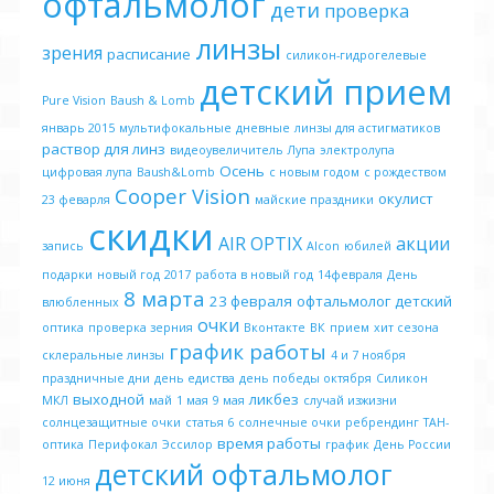
офтальмолог
дети
проверка
линзы
зрения
расписание
силикон-гидрогелевые
детский прием
Pure Vision
Baush & Lomb
январь 2015
мультифокальные
дневные
линзы для астигматиков
раствор для линз
видеоувеличитель
Лупа
электролупа
Осень
цифровая лупа
Baush&Lomb
с новым годом
с рождеством
Cooper Vision
окулист
23 феварля
майские праздники
скидки
AIR OPTIX
акции
запись
Alcon
юбилей
подарки
новый год
2017
работа в новый год
14февраля
День
8 марта
23 февраля
офтальмолог детский
влюбленных
очки
оптика
проверка зерния
Вконтакте
ВК
прием
хит сезона
график работы
склеральные линзы
4 и 7 ноября
праздничные дни
день едиства
день победы октября
Силикон
выходной
ликбез
МКЛ
май
1 мая
9 мая
случай изжизни
солнцезащитные очки
статья 6
солнечные очки
ребрендинг
ТАН-
время работы
оптика
Перифокал
Эссилор
график
День России
детский офтальмолог
12 июня