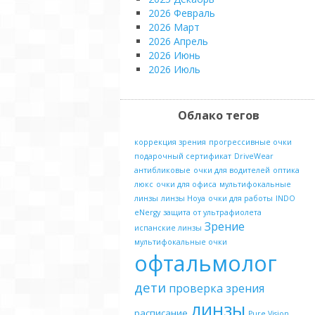
2026 Февраль
2026 Март
2026 Апрель
2026 Июнь
2026 Июль
Облако тегов
коррекция зрения
прогрессивные очки
подарочный сертификат
DriveWear
антибликовые
очки для водителей
оптика
люкс
очки для офиса
мультифокальные
линзы
линзы Hoya
очки для работы
INDO
eNergy
защита от ультрафиолета
Зрение
испанские линзы
мультифокальные очки
офтальмолог
дети
проверка зрения
линзы
расписание
Pure Vision