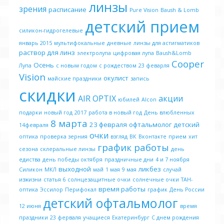
линзы
зрения
расписание
Pure Vision
Baush & Lomb
детский прием
силикон-гидрогелевые
январь 2015
мультифокальные
дневные
линзы для астигматиков
раствор для линз
электролупа
цифровая лупа
Baush&Lomb
Cooper
Осень
Лупа
с новым годом
с рождеством
23 феварля
Vision
окулист
майские праздники
запись
скидки
AIR OPTIX
акции
юбилей
Alcon
подарки
новый год
2017
работа в новый год
День влюбленных
8 марта
23 февраля
офтальмолог детский
14февраля
очки
оптика
проверка зерния
взгляд
ВК
Вконтакте
прием
хит
график работы
сезона
склеральные линзы
день
едиства
день победы октября
праздничные дни
4 и 7 ноября
выходной
ликбез
Силикон
МКЛ
май
1 мая
9 мая
случай
изжизни
статья 6
солнцезащитные очки
солнечные очки
ТАН-
время работы
оптика
Эссилор
Перифокал
график
День России
детский офтальмолог
12 июня
время
праздники
23 ферваля
учащиеся
Екатеринбург
С днем рождения