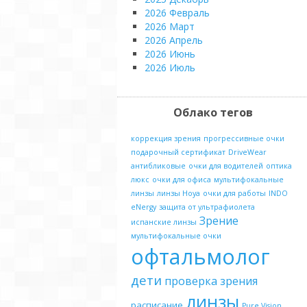
2026 Февраль
2026 Март
2026 Апрель
2026 Июнь
2026 Июль
Облако тегов
коррекция зрения
прогрессивные очки
подарочный сертификат
DriveWear
антибликовые
очки для водителей
оптика
люкс
очки для офиса
мультифокальные
линзы
линзы Hoya
очки для работы
INDO
eNergy
защита от ультрафиолета
Зрение
испанские линзы
мультифокальные очки
офтальмолог
дети
проверка зрения
линзы
расписание
Pure Vision