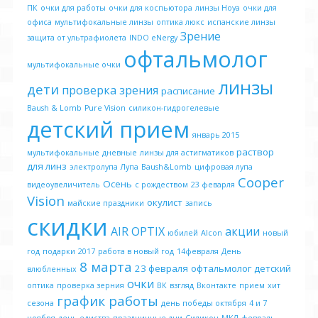
ПК
очки для работы
очки для коспьютора
линзы Hoya
очки для
офиса
мультифокальные линзы
оптика люкс
испанские линзы
Зрение
защита от ультрафиолета
INDO eNergy
офтальмолог
мультифокальные очки
линзы
дети
проверка зрения
расписание
Baush & Lomb
Pure Vision
силикон-гидрогелевые
детский прием
январь 2015
раствор
мультифокальные
дневные
линзы для астигматиков
для линз
электролупа
Лупа
Baush&Lomb
цифровая лупа
Cooper
Осень
видеоувеличитель
с рождеством
23 феварля
Vision
окулист
майские праздники
запись
скидки
AIR OPTIX
акции
юбилей
Alcon
новый
год
подарки
2017
работа в новый год
14февраля
День
8 марта
23 февраля
офтальмолог детский
влюбленных
очки
оптика
проверка зерния
ВК
взгляд
Вконтакте
прием
хит
график работы
сезона
день победы октября
4 и 7