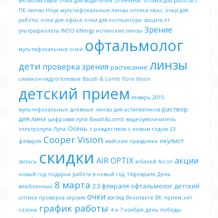
антибликовые
очки для водителей
DriveWear
отпика для работы с
ПК
линзы Hoya
мультифокальные линзы
оптика люкс
очки для
работы
очки для офиса
очки для коспьютора
защита от
Зрение
ультрафиолета
INDO eNergy
испанские линзы
офтальмолог
мультифокальные очки
линзы
дети
проверка зрения
расписание
силикон-гидрогелевые
Baush & Lomb
Pure Vision
детский прием
январь 2015
раствор
мультифокальные
дневные
линзы для астигматиков
для линз
цифровая лупа
Baush&Lomb
видеоувеличитель
Осень
электролупа
Лупа
с рождеством
с новым годом
23
Cooper Vision
окулист
феварля
майские праздники
скидки
AIR OPTIX
акции
запись
юбилей
Alcon
новый год
подарки
работа в новый год
14февраля
День
8 марта
23 февраля
офтальмолог детский
влюбленных
очки
оптика
проверка зерния
взгляд
Вконтакте
ВК
прием
хит
график работы
сезона
4 и 7 ноября
день победы