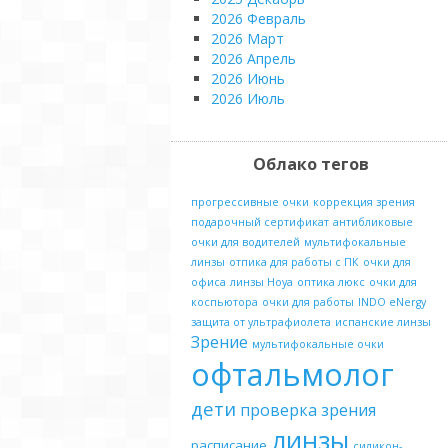
2026 Февраль
2026 Март
2026 Апрель
2026 Июнь
2026 Июль
Облако тегов
прогрессивные очки
коррекция зрения
подарочный сертификат
антибликовые
очки для водителей
мультифокальные
линзы
отпика для работы с ПК
очки для
офиса
линзы Hoya
оптика люкс
очки для
коспьютора
очки для работы
INDO eNergy
защита от ультрафиолета
испанские линзы
Зрение
мультифокальные очки
офтальмолог
дети
проверка зрения
линзы
расписание
силикон-