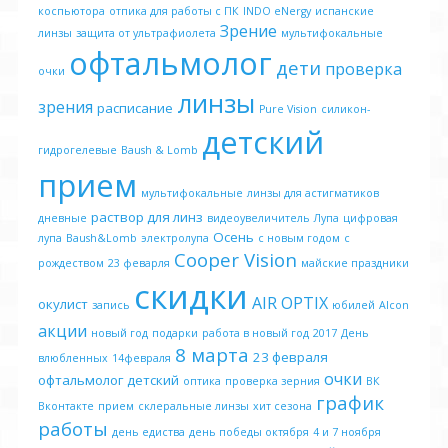
коспьютора
отпика для работы с ПК
INDO eNergy
испанские
Зрение
линзы
защита от ультрафиолета
мультифокальные
офтальмолог
дети
проверка
очки
линзы
зрения
расписание
Pure Vision
силикон-
детский
гидрогелевые
Baush & Lomb
прием
мультифокальные
линзы для астигматиков
раствор для линз
дневные
видеоувеличитель
Лупа
цифровая
Осень
лупа
Baush&Lomb
электролупа
с новым годом
с
Cooper Vision
рождеством
23 феварля
майские праздники
скидки
AIR OPTIX
окулист
запись
юбилей
Alcon
акции
новый год
подарки
работа в новый год
2017
День
8 марта
23 февраля
влюбленных
14февраля
очки
офтальмолог детский
оптика
проверка зерния
ВК
график
Вконтакте
прием
склеральные линзы
хит сезона
работы
день едиства
день победы октября
4 и 7 ноября