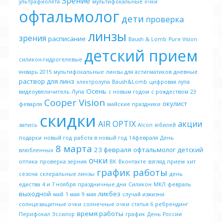
Зрение
ультрафиолета
мультифокальные очки
офтальмолог
дети
проверка
линзы
зрения
расписание
Baush & Lomb
Pure Vision
детский прием
силикон-гидрогелевые
январь 2015
мультифокальные
линзы для астигматиков
дневные
раствор для линз
электролупа
Baush&Lomb
цифровая лупа
Осень
видеоувеличитель
Лупа
с новым годом
с рождеством
23
Cooper Vision
окулист
феварля
майские праздники
скидки
AIR OPTIX
акции
запись
Alcon
юбилей
подарки
новый год
работа в новый год
14февраля
День
8 марта
23 февраля
офтальмолог детский
влюбленных
очки
оптика
проверка зерния
ВК
Вконтакте
взгляд
прием
хит
график работы
сезона
склеральные линзы
день
едиства
4 и 7 ноября
праздничные дни
Силикон
МКЛ
февраль
выходной
ликбез
май
1 мая
9 мая
случай изжизни
солнцезащитные очки
солнечные очки
статья 6
ребрендинг
время работы
Перифокал
Эссилор
график
День России