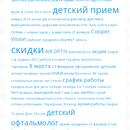
силикон-гидрогелевые
детский прием
Baush & Lomb
Pure Vision
раствор для линз
январь 2015
линзы для астигматиков
видеоувеличитель
цифровая лупа
Baush&Lomb
Лупа
электролупа
Cooper
Осень
с новым годом
с рождеством
23 феварля
Vision
окулист
майские праздники
запись
скидки
AIR OPTIX
акции
юбилей
Alcon
новый
год
подарки
2017
работа в новый год
День влюбленных
8 марта
23 февраля
офтальмолог детский
14февраля
очки
оптика
проверка зерния
взгляд
Вконтакте
ВК
прием
график работы
склеральные линзы
хит сезона
праздничные дни
день победы октября
4 и 7 ноября
Силикон
выходной
ликбез
МКЛ
февраль
май
1 мая
9 мая
случай
изжизни
солнцезащитные очки
статья 6
солнечные очки
ТАН-
время работы
оптика
ребрендинг
Перифокал
Эссилор
график
детский
12 июня
День России
офтальмолог
время
праздники
23 ферваля
Crizal