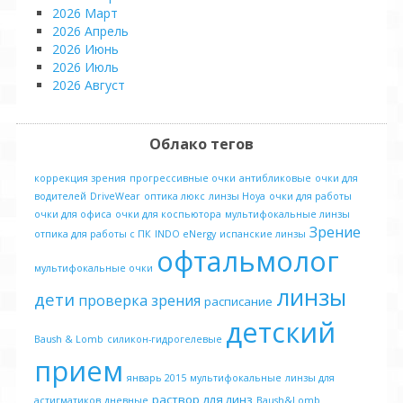
2026 Март
2026 Апрель
2026 Июнь
2026 Июль
2026 Август
Облако тегов
коррекция зрения
прогрессивные очки
антибликовые
очки для
водителей
DriveWear
оптика люкс
линзы Hoya
очки для работы
очки для офиса
очки для коспьютора
мультифокальные линзы
Зрение
отпика для работы с ПК
INDO eNergy
испанские линзы
офтальмолог
мультифокальные очки
линзы
дети
проверка зрения
расписание
детский
Baush & Lomb
силикон-гидрогелевые
прием
январь 2015
мультифокальные
линзы для
раствор для линз
астигматиков
дневные
Baush&Lomb