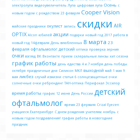
Осень
электролупа
видеоувеличитель
Лупа
цифровая лупа
с
Cooper Vision
новым годом
с рождеством
23 феварля
скидки
AIR
окулист
майские праздники
запись
OPTIX
акции
Alcon
юбилей
подарки
новый год
2017
работа в
8 марта
23
новый год
14февраля
День влюбленных
февраля
офтальмолог детский
оптика
проверка зерния
очки
взгляд
ВК
Вконтакте
прием
склеральные линзы
хит сезона
график работы
день едиства
4 и 7 ноября
день победы
выходной
октября
праздничные дни
Силикон
МКЛ
май
1 мая
9
ликбез
мая
случай изжизни
статья 6
солнцезащитные очки
солнечные очки
ребрендинг
ТАН-оптика
Перифокал
Эссилор
детский
время работы
график
12 июня
День России
офтальмолог
время
23 ферваля
Crizal Eyezen
учащиеся
Екатеринбург
С днем рождения
учителям
ноябрь
с
новым годом поздравления!
график работы в новогодние
праздник