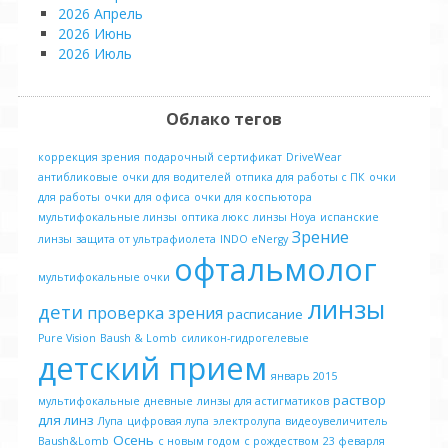
2026 Апрель
2026 Июнь
2026 Июль
Облако тегов
коррекция зрения
подарочный сертификат
DriveWear
антибликовые
очки для водителей
отпика для работы с ПК
очки
для работы
очки для офиса
очки для коспьютора
мультифокальные линзы
оптика люкс
линзы Hoya
испанские
Зрение
линзы
защита от ультрафиолета
INDO eNergy
офтальмолог
мультифокальные очки
линзы
дети
проверка зрения
расписание
Pure Vision
Baush & Lomb
силикон-гидрогелевые
детский прием
январь 2015
раствор
мультифокальные
дневные
линзы для астигматиков
для линз
Лупа
цифровая лупа
электролупа
видеоувеличитель
Осень
Baush&Lomb
с новым годом
с рождеством
23 феварля