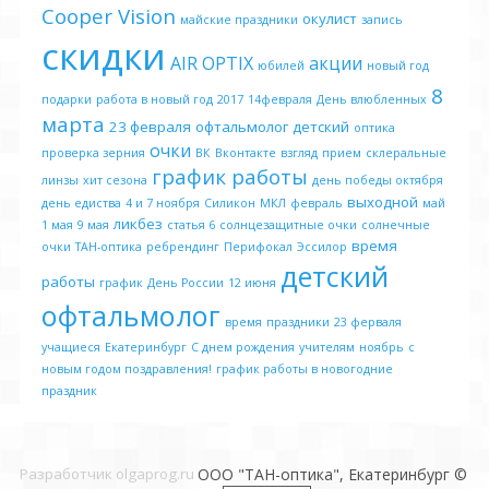
Cooper Vision
окулист
майские праздники
запись
скидки
AIR OPTIX
акции
юбилей
новый год
8
подарки
работа в новый год
2017
14февраля
День влюбленных
марта
23 февраля
офтальмолог детский
оптика
очки
проверка зерния
ВК
Вконтакте
взгляд
прием
склеральные
график работы
линзы
хит сезона
день победы октября
выходной
день едиства
4 и 7 ноября
Силикон
МКЛ
февраль
май
ликбез
1 мая
9 мая
статья 6
солнцезащитные очки
солнечные
время
очки
ТАН-оптика
ребрендинг
Перифокал
Эссилор
детский
работы
график
День России
12 июня
офтальмолог
время
праздники
23 ферваля
учащиеся
Екатеринбург
С днем рождения
учителям
ноябрь
с
новым годом поздравления!
график работы в новогодние
праздник
Разработчик olgaprog.ru
ООО "ТАН-оптика", Екатеринбург ©