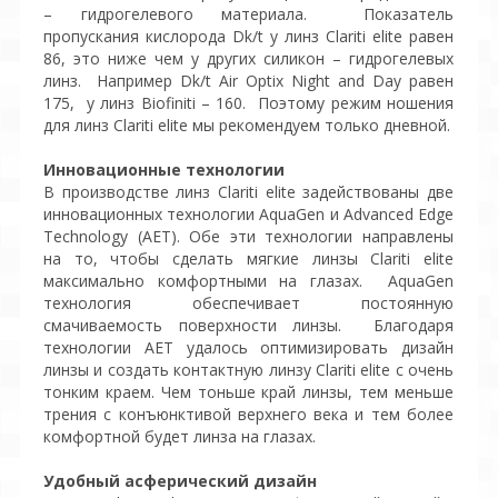
– гидрогелевого материала. Показатель
пропускания кислорода Dk/t у линз Clariti elite равен
86, это ниже чем у других силикон – гидрогелевых
линз. Например Dk/t Air Optix Night and Day равен
175, у линз Biofiniti – 160. Поэтому режим ношения
для линз Clariti elite мы рекомендуем только дневной.
Инновационные технологии
В производстве линз Clariti elite задействованы две
инновационных технологии AquaGen и Advanced Edge
Technology (AET). Обе эти технологии направлены
на то, чтобы сделать мягкие линзы Clariti elite
максимально комфортными на глазах. AquaGen
технология обеспечивает постоянную
смачиваемость поверхности линзы. Благодаря
технологии АЕТ удалось оптимизировать дизайн
линзы и создать контактную линзу Clariti elite с очень
тонким краем. Чем тоньше край линзы, тем меньше
трения с конъюнктивой верхнего века и тем более
комфортной будет линза на глазах.
Удобный асферический дизайн