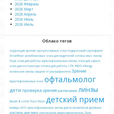
2026 Февраль
2026 Март
2026 Апрель
2026 Июнь
2026 Июль
Облако тегов
коррекция зрения
прогрессивные очки
подарочный сертификат
DriveWear
антибликовые
очки для водителей
оптика люкс
линзы
Hoya
очки для работы
мультифокальные линзы
очки для офиса
очки для коспьютора
отпика для работы с ПК
INDO eNergy
Зрение
испанские линзы
защита от ультрафиолета
офтальмолог
мультифокальные очки
линзы
дети
проверка зрения
расписание
детский прием
Baush & Lomb
Pure Vision
январь 2015
мультифокальные
линзы для астигматиков
дневные
раствор для линз
электролупа
видеоувеличитель
Лупа