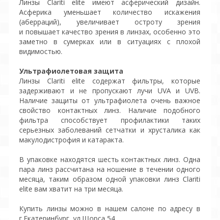
Линзы Clariti elite имеют асферический дизайн.
Асферика уменьшает количество искажения
(аберраций), увеличивает остроту зрения
и повышает качество зрения в линзах, особенно это
заметно в сумерках или в ситуациях с плохой
видимостью.
Ультрафиолетовая защита
Линзы Clariti elite содержат фильтры, которые
задерживают и не пропускают лучи UVA и UVB.
Наличие защиты от ультрафиолета очень важное
свойство контактных линз. Наличие подобного
фильтра способствует профилактики таких
серьезных заболеваний сетчатки и хрусталика как
макулодистрофия и катаракта.
В упаковке находятся шесть контактных линз. Одна
пара линз рассчитана на ношение в течении одного
месяца, таким образом одной упаковки линз Clariti
elite вам хватит на три месяца.
Купить линзы можно в нашем салоне по адресу в
г.Екатеринбург, ул.Щорса 54.