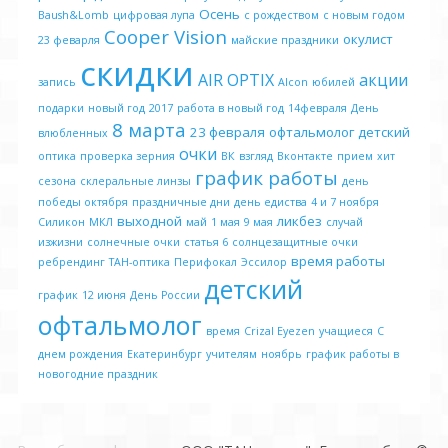
Осень
Baush&Lomb
цифровая лупа
с рождеством
с новым годом
Cooper Vision
окулист
23 феварля
майские праздники
скидки
AIR OPTIX
акции
запись
Alcon
юбилей
подарки
новый год
2017
работа в новый год
14февраля
День
8 марта
23 февраля
офтальмолог детский
влюбленных
очки
оптика
проверка зерния
ВК
взгляд
Вконтакте
прием
хит
график работы
сезона
склеральные линзы
день
победы октября
праздничные дни
день едиства
4 и 7 ноября
выходной
ликбез
Силикон
МКЛ
май
1 мая
9 мая
случай
изжизни
солнечные очки
статья 6
солнцезащитные очки
время работы
ребрендинг
ТАН-оптика
Перифокал
Эссилор
детский
график
12 июня
День России
офтальмолог
время
Crizal Eyezen
учащиеся
С
днем рождения
Екатеринбург
учителям
ноябрь
график работы в
новогодние праздник