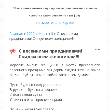
Об измении графика в праздничные дни - читайте в наших
новостях или уточните по телефону.
посмортеть на карте»
Главная
»
2020
»
Март
»
3
» С весенними
праздниками! Скидки всем женщинам!!!
С весенними праздниками!
10:13
Скидки всем женщинам!!!
Дорогие милые женщины! В честь прекрасного
весеннего праздника мы дарим скидки 15% на заказ
от 5000руб. И 10% за любой заказ всем дамам!
Пусть будет в сердце теплота,
В руках — букеты и подарки,
И вся земная суета
Утихнет в этот праздник яркий.
Любви и жизни без тревог