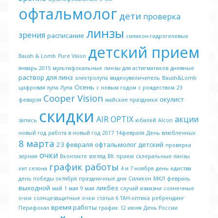
офтальмолог
дети
проверка
линзы
зрения
расписание
силикон-гидрогелевые
детский прием
Baush & Lomb
Pure Vision
январь 2015
мультифокальные
линзы для астигматиков
дневные
раствор для линз
электролупа
видеоувеличитель
Baush&Lomb
Осень
цифровая лупа
Лупа
с новым годом
с рождеством
23
Cooper Vision
окулист
феварля
майские праздники
скидки
AIR OPTIX
акции
запись
юбилей
Alcon
новый год
работа в новый год
2017
14февраля
День влюбленных
8 марта
23 февраля
офтальмолог детский
проверка
очки
зерния
Вконтакте
взгляд
ВК
прием
склеральные линзы
график работы
хит сезона
4 и 7 ноября
день едиства
день победы октября
праздничные дни
Силикон
МКЛ
февраль
выходной
ликбез
май
1 мая
9 мая
случай изжизни
солнечные
очки
солнцезащитные очки
статья 6
ТАН-оптика
ребрендинг
время работы
Перифокал
график
12 июня
День России